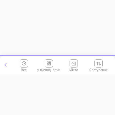
Все
Місто
Сортування
Київська область
АР Крим
Івано-Франківська область
Вінницька область
Волинська область