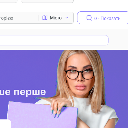
Місто
0 - Показати
ше перше