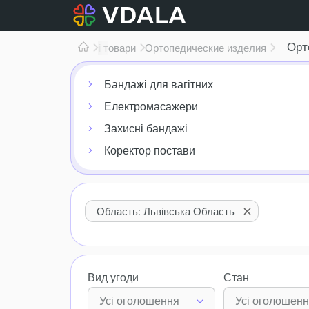
Орт
ля дому
Ліки,
медичні товари
Ортопедические изделия
Бандажі для вагітних
Електромасажери
Захисні бандажі
Коректор постави
Область: Львівська Область
Вид угоди
Стан
Усі оголошення
Усі оголошен