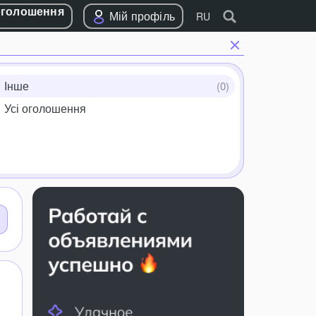
оголошення
Мій профіль
RU
Інше
Усі оголошення