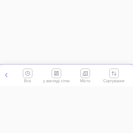
Все
Місто
Сортування
Київська область
АР Крим
Івано-Франківська область
Вінницька область
Волинська область