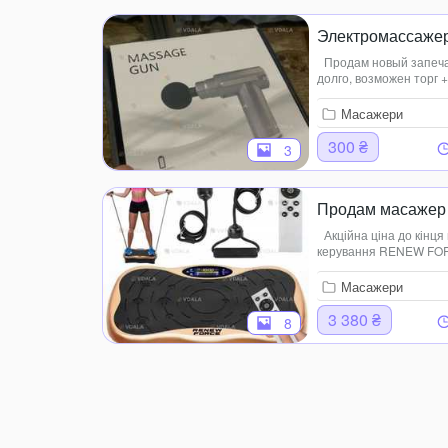
Электромассаже
Продам новый запеча
долго, возможен торг
Масажери
300 ₴
3
Продам масажер
Акційна ціна до кінц
керування RENEW FORC
чорний Тренувальна в
вібраційна степ-платфо
Масажери
3 380 ₴
8