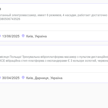
р
танный электромассажер, имеет 6 режимов, 4 насадки, работает достаточно
 +380506743526
13/06/2025
Київ, Україна
я місяця Польща! Тренувальна віброплатформа масажер з пультом дистанційно
E вібраційна степ-платформа з експандерами Є 3 кольори золотий, червон
іброплатформа масажер з пультом дистанційного керування RENEW FORCE
...
30/04/2025
Київ, Дарниця, Україна