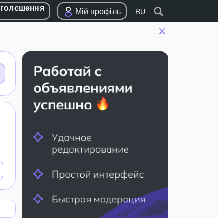
оголошення
Мій профіль
RU