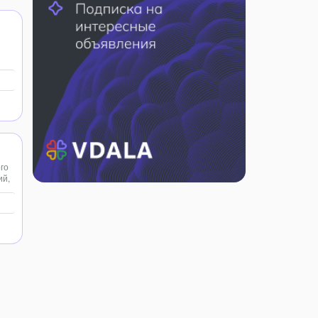
го
ий,