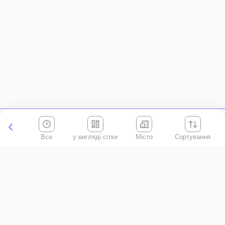
Все
Місто
Сортування
Київська область
АР Крим
Івано-Франківська область
Вінницька область
Волинська область