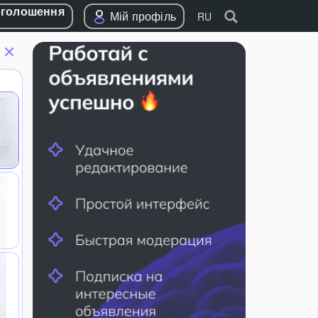
оголошення
Мій профіль
RU