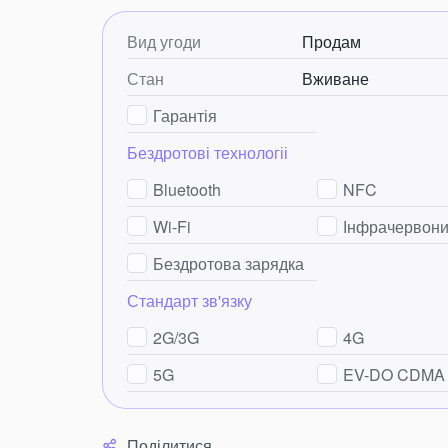
Вид угоди
Продам
Стан
Вживане
Гарантія
Бездротові технологіі
Bluetooth
NFC
Wi-Fi
Інфрачервони
Бездротова зарядка
Стандарт зв'язку
2G/3G
4G
5G
EV-DO CDMA
Поділитися