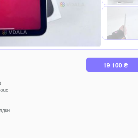
19 100 ₴
3
loud
ядки