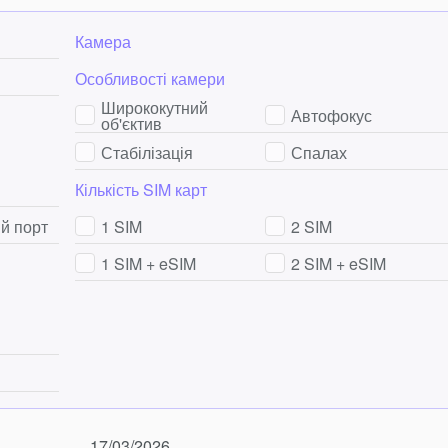
Камера
Особливості камери
Ширококутний
Автофокус
об'єктив
Стабілізація
Спалах
Кількість SIM карт
й порт
1 SIM
2 SIM
1 SIM + eSIM
2 SIM + eSIM
17/03/2026