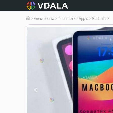
Електроніка
Планшети
Apple
iPad mini 7