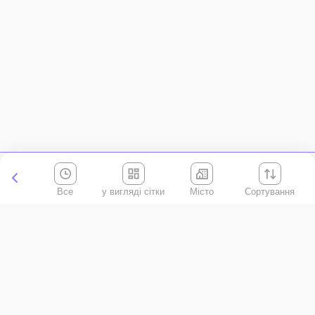
Все
Місто
Сортування
Київська область
АР Крим
Івано-Франківська область
Вінницька область
Волинська область