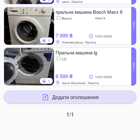
4
шкло, Україна
пральна машина Bosch Maxx 6
Bosch
maxx 6
7 000 ₴
14/01/2026
5
Новояворівськ, Україна
Пральна машина lg
LG
6 500 ₴
14/01/2026
5
Івано-Франково, Україна
Додати оголошення
1/1