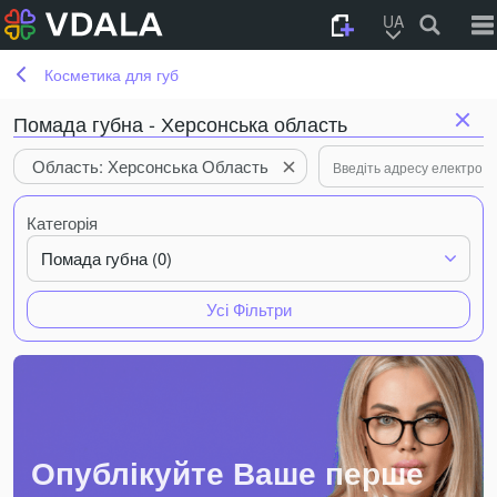
UA
Косметика для губ
Помада губна - Херсонська область
Область: Херсонська Область
Категорія
Помада губна (0)
Усі Фільтри
Опублікуйте Ваше перше