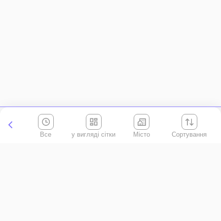
Все
Місто
Сортування
Київська область
АР Крим
Івано-Франківська область
Вінницька область
Волинська область