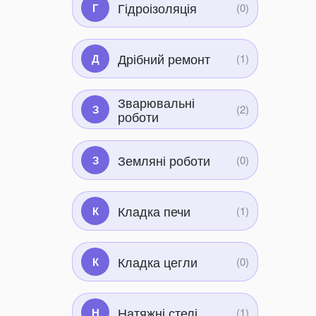
Гідроізоляція
Г
Дрібний ремонт
Д
Зварювальні
З
роботи
Земляні роботи
З
Кладка печи
К
Кладка цегли
К
Натяжні стелі
Н