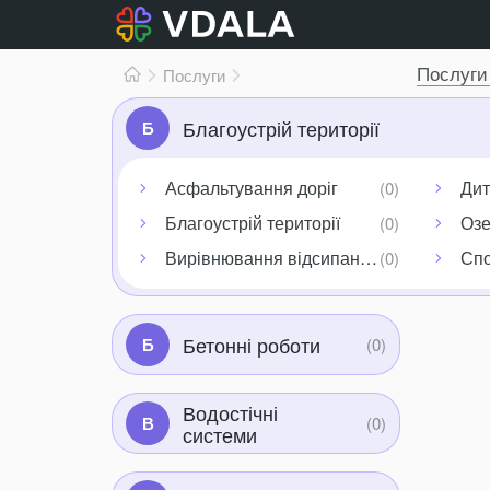
Послуги 
Послуги
Благоустрій території
Б
Асфальтування доріг
Дит
Благоустрій території
Озе
Вирівнювання відсипання доріг
Спо
Бетонні роботи
Б
Водостічні
В
системи