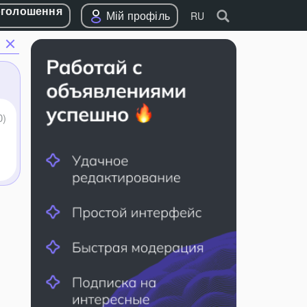
оголошення
Мій профіль
RU