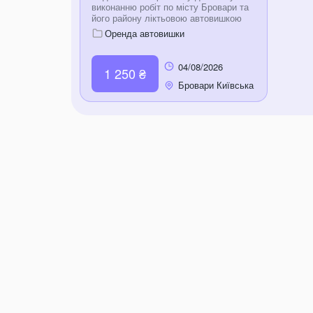
виконанню робіт по місту Бровари та
його району ліктьовою автовишкою
АГП-18 з максимальною висотою
Оренда автовишки
підіймання люльки - 18 м.
Автовишкою керує машиніст з
великим досвідом роботи. Мінімальне
04/08/2026
1 250 ₴
замовлення - 4 год. Замовлення та
детальна інформація по номеру
Бровари Київська
телефона.
область, Україна