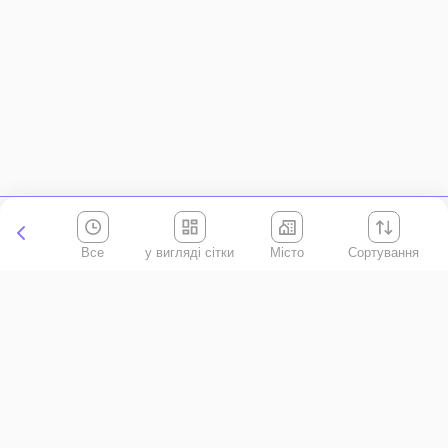
Все
Місто
Сортування
Київська область
АР Крим
Івано-Франківська область
Вінницька область
Волинська область
Дніпропетровська область
Донецька область