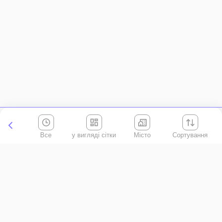
Все
Місто
Сортування
Київська область
АР Крим
Івано-Франківська область
Вінницька область
Волинська область