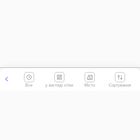
Все
Місто
Сортування
Київська область
АР Крим
Івано-Франківська область
Вінницька область
Волинська область