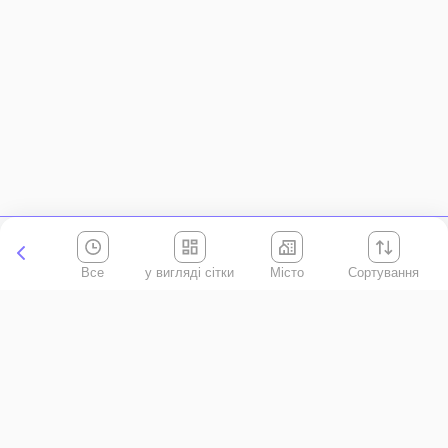
Все
Місто
Сортування
Київська область
АР Крим
Івано-Франківська область
Вінницька область
Волинська область