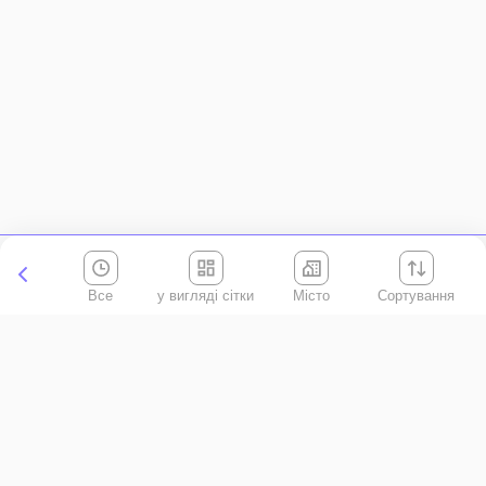
Все
Місто
Сортування
Київська область
АР Крим
Івано-Франківська область
Вінницька область
Волинська область