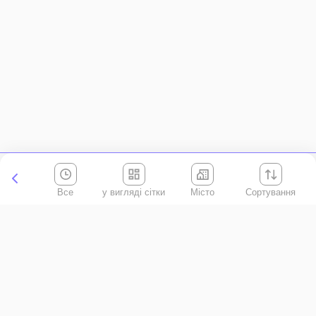
Все
Місто
Сортування
Київська область
АР Крим
Івано-Франківська область
Вінницька область
Волинська область