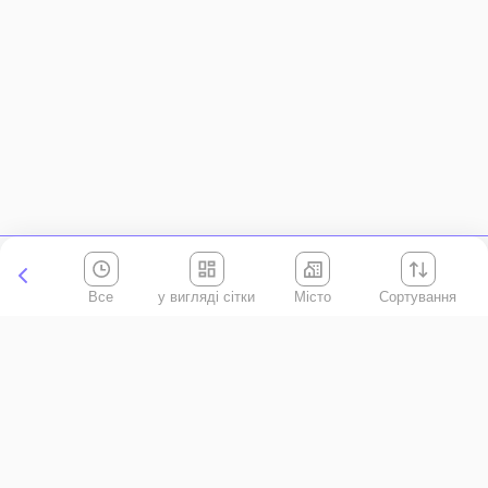
Все
Місто
Сортування
Київська область
АР Крим
Івано-Франківська область
Вінницька область
Волинська область