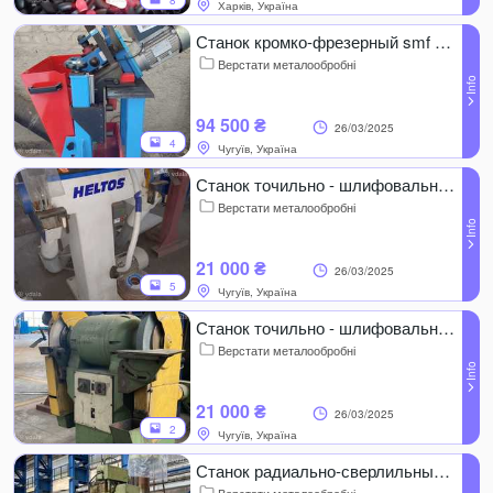
8
Харків, Україна
Станок кромко-фрезерный smf 900
Верстати металообробні
94 500 ₴
26/03/2025
4
Чугуїв, Україна
Станок точильно - шлифовальный heltos ВО300 (Чехия)
Верстати металообробні
21 000 ₴
26/03/2025
5
Чугуїв, Україна
Станок точильно - шлифовальный 3Б634
Верстати металообробні
21 000 ₴
26/03/2025
2
Чугуїв, Україна
Станок радиально-сверлильный 2А576