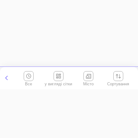
Все
Місто
Сортування
Київська область
АР Крим
Івано-Франківська область
Вінницька область
Волинська область