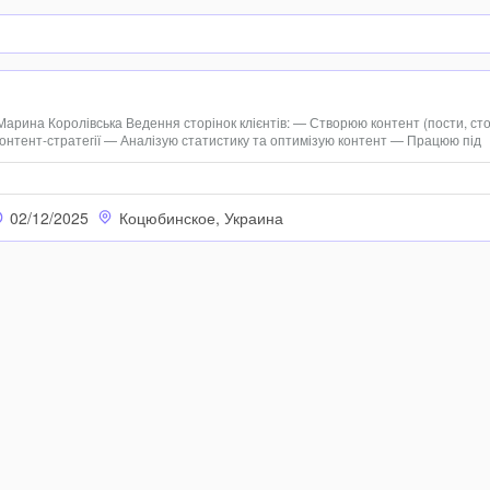
арина Королівська Ведення сторінок клієнтів: — Створюю контент (пости, сто
онтент-стратегії — Аналізую статистику та оптимізую контент — Працюю під
лів Навички: - Ведення Instagram - Створення контенту (тексти, візуал, сторіс
02/12/2025
Коцюбинское, Украина