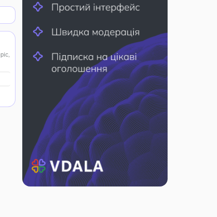
ріс,
) -