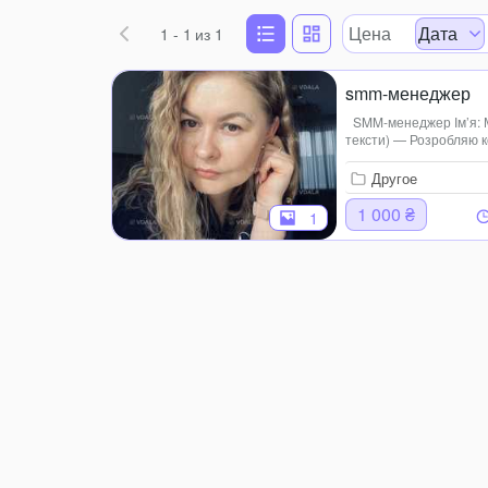
Цена
Дата
1 - 1
из 1
smm-менеджер
SMM-менеджер Ім’я: М
тексти) — Розробляю к
менторством професіона
Розр...
Другое
1 000 ₴
1