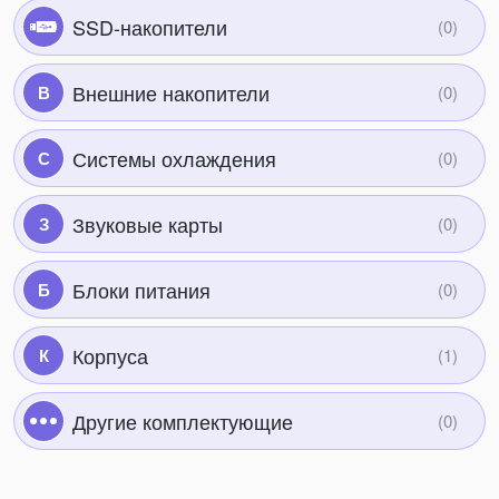
SSD-накопители
Внешние накопители
В
Системы охлаждения
С
Звуковые карты
З
Блоки питания
Б
Корпуса
К
Другие комплектующие