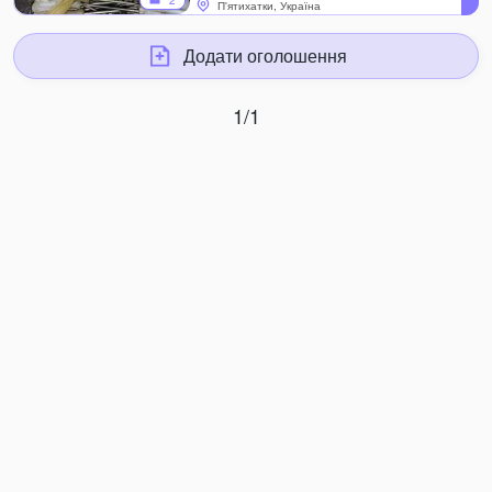
2
П'ятихатки, Україна
Додати оголошення
1/1