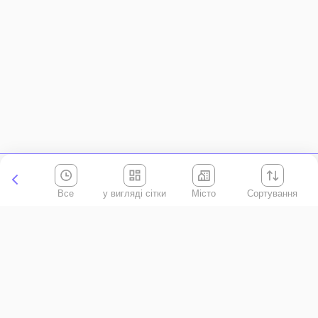
Все
Місто
Сортування
Київська область
АР Крим
Івано-Франківська область
Вінницька область
Волинська область