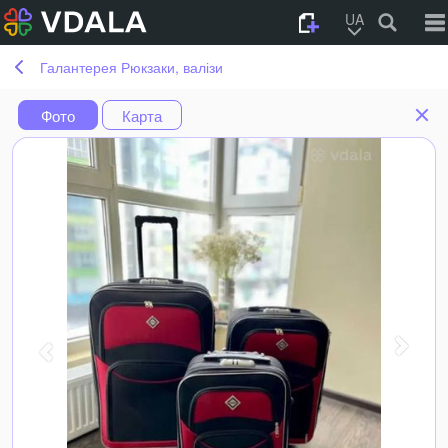
UA
Галантерея Рюкзаки, валізи
Фото
Карта