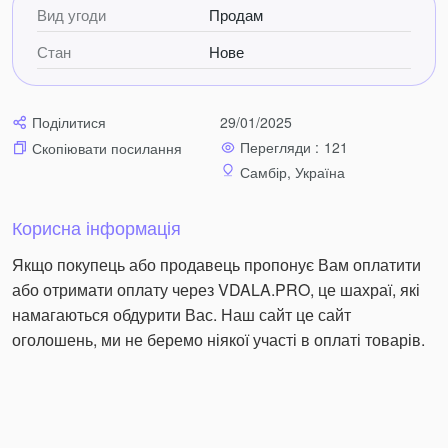
Вид угоди
Продам
Валізи виготовлені з міцного матеріалу Cordura 600D
Стан
Нове
стійкого до пошкоджень промокання і стирання. Корпус
оснащений 5 незалежними один від одного колесами,
що виключає знос валізи. Мають висувну ручку, дві
зручні ручки для рук, що дозволяють зручно переносити
Поділитися
29/01/2025
валізу, кодовий замок.
Перегляди :
121
Скопіювати посилання
Самбір, Україна
Основні особливості:
Матеріал: Cordura 600D
Корисна інформація
Кодовий замок – забезпечує безпеку
Укріплені кути
Якщо покупець або продавець пропонує Вам оплатити
Внутрішні ремені, що кріплять багаж
або отримати оплату через VDALA.PRO, це шахраї, які
Сучасна дюралюмінієва висувна ручка
намагаються обдурити Вас. Наш сайт це сайт
Дві додаткові ручки (збоку і зверху)
оголошень, ми не беремо ніякої участі в оплаті товарів.
Корпус оснащений 5 колесами
Розширення (велика і середня) + 5 см
Більше товару:
Facebook: TomShop Sales