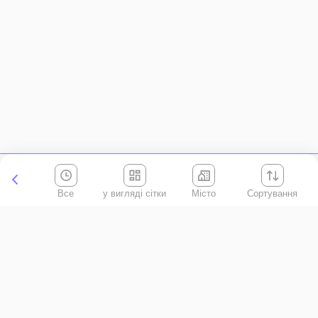
Все
Місто
Сортування
Київська область
АР Крим
Івано-Франківська область
Вінницька область
Волинська область