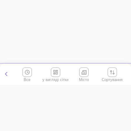
Все
Місто
Сортування
Київська область
АР Крим
Івано-Франківська область
Вінницька область
Волинська область