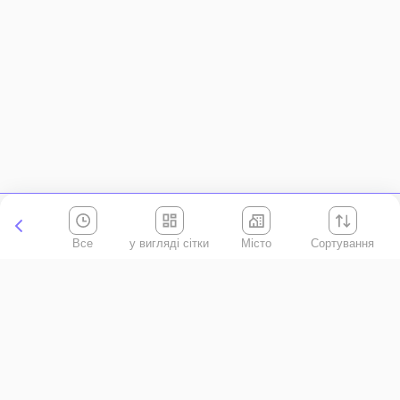
Все
Місто
Сортування
Київська область
АР Крим
Івано-Франківська область
Вінницька область
Волинська область