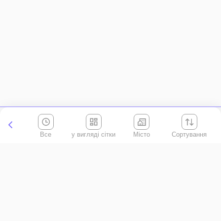
Все
Місто
Сортування
Київська область
АР Крим
Івано-Франківська область
Вінницька область
Волинська область