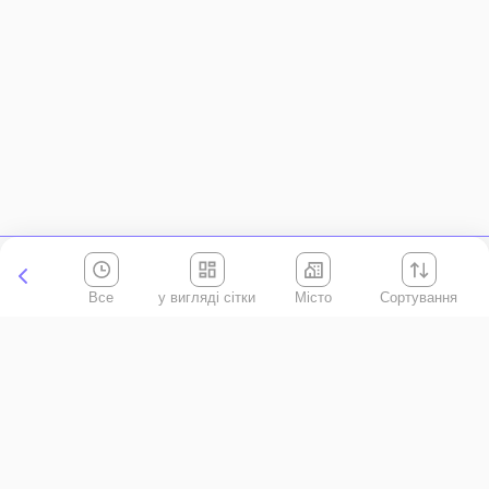
Все
Місто
Сортування
Київська область
АР Крим
Івано-Франківська область
Вінницька область
Волинська область