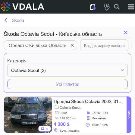
UA
Škoda
Škoda Octavia Scout - Київська область
Область: Київська Область
Категорія
Octavia Scout (2)
Усі Фільтри
Продам Škoda Octavia 2002, 310 000 км, 1.6 l..
Octavia Scout
2002
Бензин-Газ
310 000 км
Механічна
4 300 $
18/04/2025
8
Буча, Україна