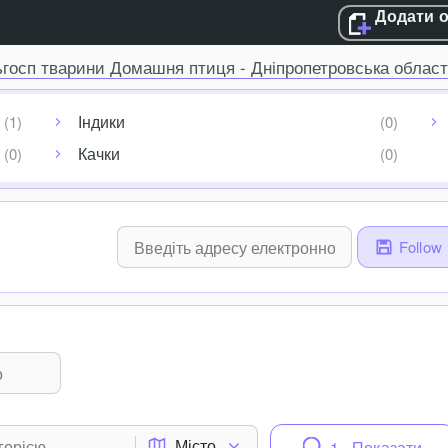
Додати 
ьгосп тварини Домашня птиця - Дніпропетровська облас
Індики
Качки
Follow
Місто
1 - Показати