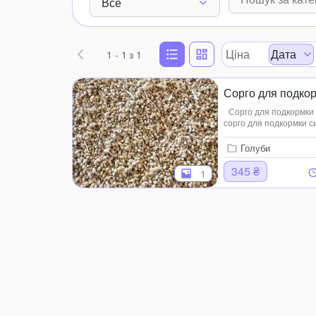
Все
Ціна
Дата
1 - 1
з 1
Сорго для подкор
Сорго для подкормки с
сорго для подкормки с
высокой питательност
клиентов....
Голуби
345 ₴
1