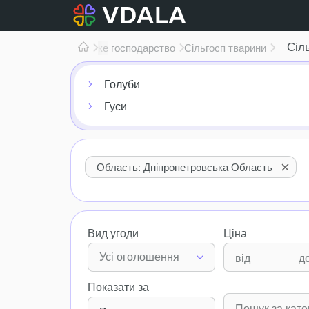
Сіл
Сільське господарство
Сільгосп тварини
Голуби
Гуси
Область: Дніпропетровська Область
Вид угоди
Ціна
Усі оголошення
Показати за