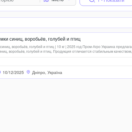
мки синиц, воробьёв, голубей и птиц
иниц, воробьёв, голубей и птиц | 10 кг | 2025 год Пром-Агро Украина предлаг
иниц, воробьёв, голубей и птиц. Продукция отличается стабильным качеством,
ью и натуральностью, что делает её отличным выбором для хозяйств и частн
10/12/2025
Дніпро, Україна