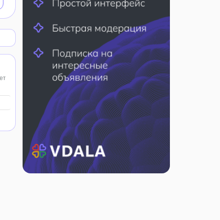
ает
ых