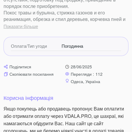
порядок после приобретения.
Покос травы и бурьяна, стрижка газонов и его
реанимация, обрезка и спил деревьев, корчевка пней и
порослей, стрижка декоративных растений, подкормка и
Показати більше
обработка от вредителей, вывоз хлама, очистка земли
от камней и корней, вспашка, выравнивание участков,
освобождение помещений, квартир, гаражей от мусора
Оплата/Тип угоди
Погодинна
и хлама, уборка в подвалах и чердаках.
Работаем по всему городу и пригородам, с участками
любых размеров, от цветочной клумбы до территорий
Поділитися
28/06/2025
предприятий.
Перегляди :
112
Скопіювати посилання
Опыт более 10 лет, профессиональный инструмент,
Одеса, Україна
ответственный подход, нормальные цены, комплексный
подход к делу оставят Вас очень довольными
результатом нашей работы.
Корисна інформація
Якщо покупець або продавець пропонує Вам оплатити
або отримати оплату через VDALA.PRO, це шахраї, які
+38 096 1098911
намагаються обдурити Вас. Наш сайт це сайт
оголошень, ми не беремо ніякої участі в оплаті товарів.