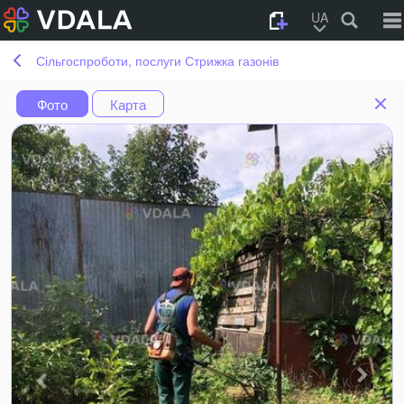
UA
Сільгоспроботи, послуги Стрижка газонів
Фото
Карта