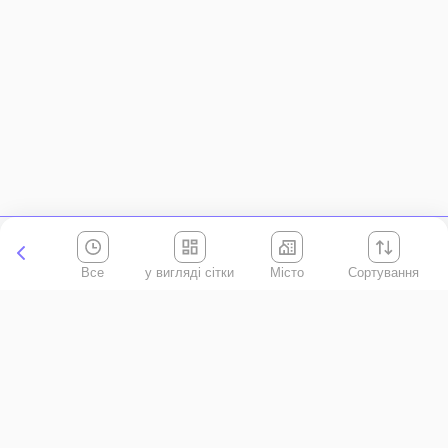
Все
Місто
Сортування
Київська область
АР Крим
Івано-Франківська область
Вінницька область
Волинська область