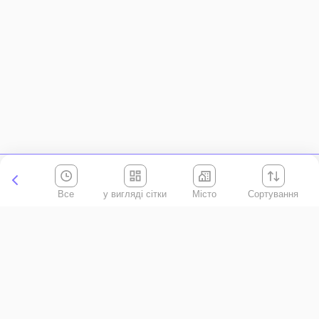
Все
Місто
Сортування
Київська область
АР Крим
Івано-Франківська область
Вінницька область
Волинська область