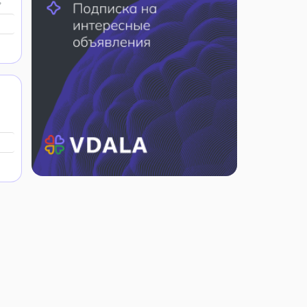
...
й