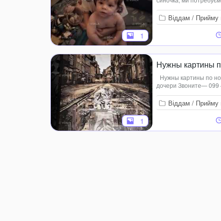
майонез, кетчуп, молоч
Віддам / Прийму 
1
Нужны картины 
Нужны картины по но
дочери Звоните— 099 
Віддам / Прийму 
1