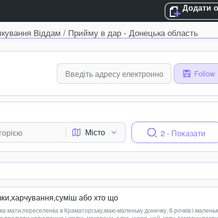
Додати 
лкування Віддам / Прийму в дар - Донецька область
Follow
Місто
2 - Показати
зки,харчування,суміш або хто що
ка мати,переселенка в Краматорську,маю маленьку донечку, 6 рочків і маленьк
 продукти харчування ( крупи, макарони, олію, цукор, чай, каву, томатну пасту