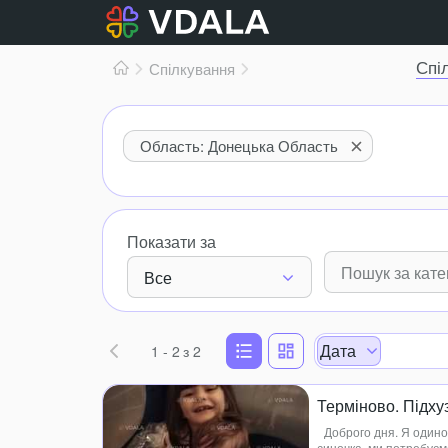
Спі
Спілкування
Область: Донецька Область
Показати за
Все
Дата
1 - 2
з 2
Терміново. Підху
Доброго дня. Я одино
синочка, ми потребуємо