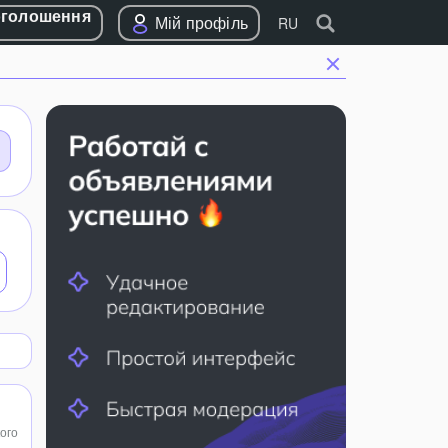
оголошення
Мій профіль
RU
ого
,