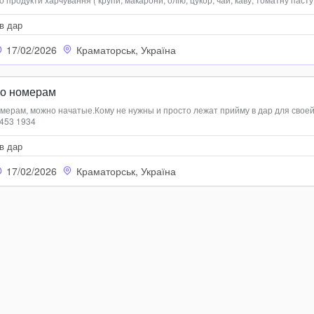
ні та ковбасні продукти,овочі,фрукти), продукти харчування для синочка( суміш 
в дар
17/02/2026
Краматорськ, Україна
по номерам
мерам, можно начатые.Кому не нужны и просто лежат прийму в дар для свое
453 1934
в дар
17/02/2026
Краматорськ, Україна