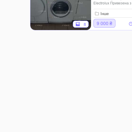
Electrolux Привезена 
збереженому стані Кол
місяців Можлива достав
Інше
9 000 ₴
8