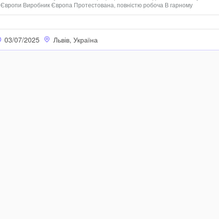
з Європи Виробник Європа Протестована, повністю робоча В гарному
ір білий Завантаження 8кг Висота 0.85 Ширина 0.60 Глибина 0.60 Гарантія 6
к...
03/07/2025
Львів, Україна