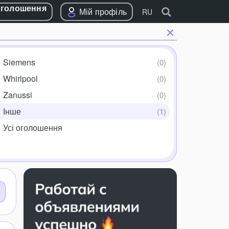
оголошення
Мій профіль
RU
Siemens
Whirlpool
Zanussi
Інше
Усі оголошення