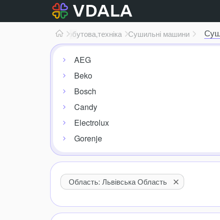
Суш
Електроніка
Побутова,
техніка
Сушильні машини
AEG
Beko
Bosch
Candy
Electrolux
Gorenje
Область: Львівська Область