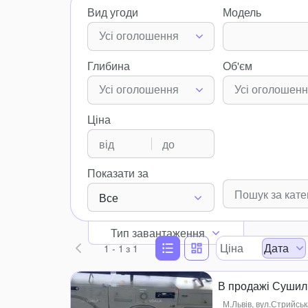
Вид угоди
Модель
Усі оголошення
Глибина
Об'єм
Усі оголошення
Усі оголошен
Ціна
Показати за
Все
Тип завантаження
Ціна
Дата
1 - 1
з 1
В продажі Сушил
М.Львів, вул.Стрийськ