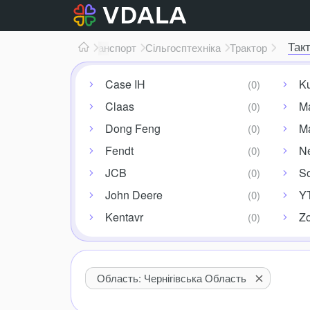
Такт
Транспорт
Сільгосптехніка
Трактор
Case IH
K
Claas
Ma
Dong Feng
M
Fendt
N
JCB
So
John Deere
Y
Kentavr
Z
Область: Чернігівська Область