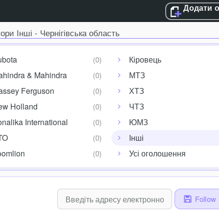
Додати 
ори Інші - Чернігівська область
ubota
Кіровець
hindra & Mahindra
МТЗ
assey Ferguson
ХТЗ
ew Holland
ЧТЗ
nalika International
ЮМЗ
TO
Інші
oomlion
Усі оголошення
Follow