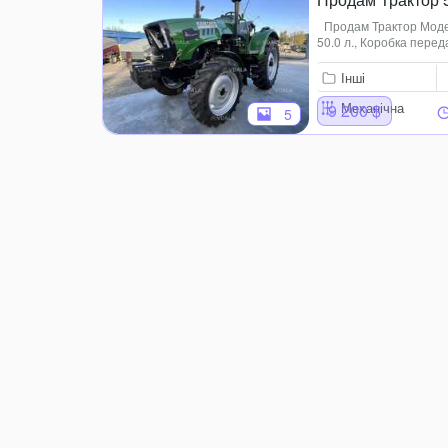
Продам Трактор Модель
50.0 л., Коробка перед
Розмір передньої шини
охолоджен...
Інші
Механічна
9 200 $
5