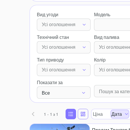
Вид угоди
Модель
Усі оголошення
Технічний стан
Вид палива
Усі оголошення
Усі оголошен
Тип приводу
Колір
Усі оголошення
Усі оголошен
Показати за
Все
Ціна
Дата
1 - 1
з 1
Продам Трактор 50