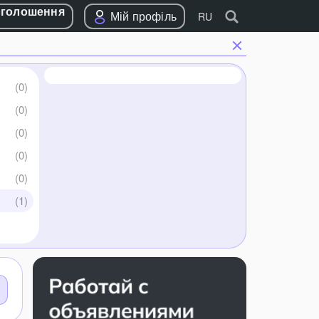
оголошення
Мій профіль
RU