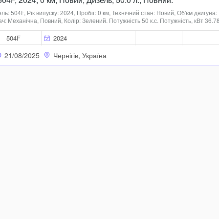
: 504F, Рік випуску: 2024, Пробіг: 0 км, Технічний стан: Новий, Об'єм двигуна:
ач: Механічна, Повний, Колір: Зелений. Потужність 50 к.с. Потужність, кВт 36.7
 8,30-20 Оберти колінчастого валу двигуна, об/хв 2300 Об'єм системи
504F
2024
21/08/2025
Чернігів, Україна