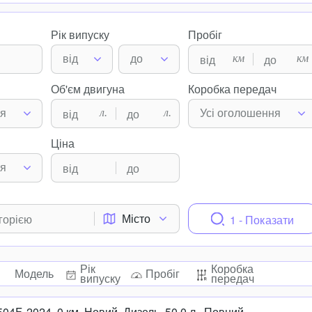
Рік випуску
Пробіг
км
км
від
до
Об'єм двигуна
Коробка передач
л.
л.
ня
Усі оголошення
Ціна
ня
Місто
1 - Показати
Рік
Коробка
Модель
Пробіг
випуску
передач
4F, 2024, 0 км, Новий, Дизель, 50.0 л., Повний.