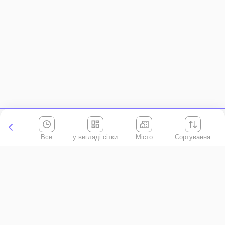
Все
Місто
Сортування
Київська область
АР Крим
Івано-Франківська область
Вінницька область
Волинська область