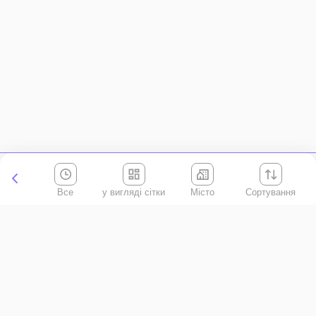
Все
Місто
Сортування
Київська область
АР Крим
Івано-Франківська область
Вінницька область
Волинська область