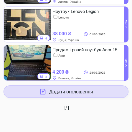
6
липини, Україна
Ноутбук Lenovo Legion
Lenovo
38 000 ₴
01/06/2025
4
Луцьк, Україна
Продам ігровий ноутбук Acer 15.6/SSD/Nvidia
Acer
4 200 ₴
28/05/2025
3
Волинь, Україна
Додати оголошення
1/1