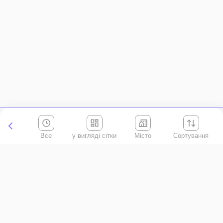
Все
Місто
Сортування
Київська область
АР Крим
Івано-Франківська область
Вінницька область
Волинська область