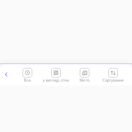
Все
Місто
Сортування
Київська область
АР Крим
Івано-Франківська область
Вінницька область
Волинська область