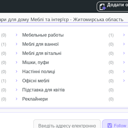
Додати 
ари для дому Меблі та інтер'єр - Житомирська область
Мебельные работы
Меблі для ванної
Меблі для вітальні
Мішки, пуфи
Настінні полиці
Офісні меблі
Підставка для квітів
Реклайнери
Follow