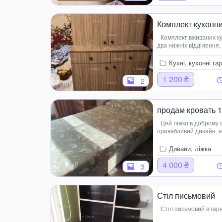
Комплект кухонн
Комплект вживаних ку
два нижніх відділення
відреставрувати. Підій
Кухні, кухонні га
1 200 ₴
2
продам кровать 1
Цей ліжко в доброму с
привабливий дизайн, я
Дивани, ліжка
4 000 ₴
3
Стіл письмовий
Стіл письмовий в гар