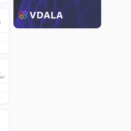
а
ж
897