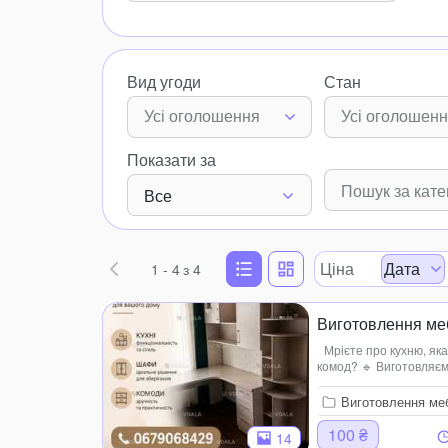
Вид угоди
Стан
Усі оголошення
Усі оголошен
Показати за
Все
Ціна
Дата
1 - 4
з 4
Виготовлення ме
Мрієте про кухню, як
комод? 🔹 Виготовляємо
Комоди ✔️ Тумби ✔️ Інш
виготовлення...
Виготовлення ме
100 ₴
14