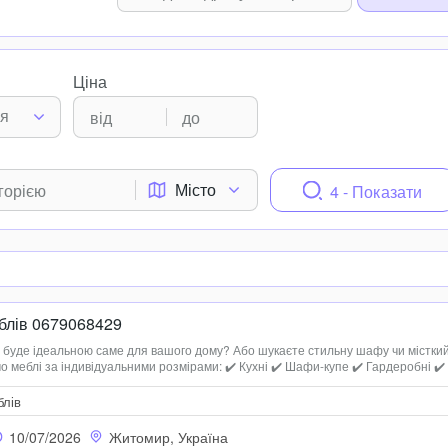
Ціна
ня
Місто
4 - Показати
блів 0679068429
а буде ідеальною саме для вашого дому? Або шукаєте стильну шафу чи містки
 меблі за індивідуальними розмірами: ✔️ Кухні ✔️ Шафи-купе ✔️ Гардеробні ✔️
і корпусні меблі 💎 Якісні матеріали 📐 Індивідуальний дизайн 🛠️ Професійне
блів
10/07/2026
Житомир, Україна