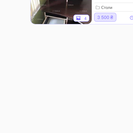
Столи
3 500 ₴
4