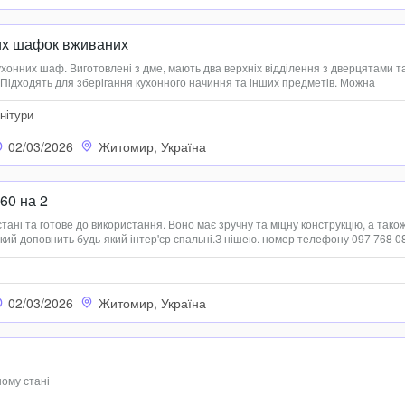
их шафок вживаних
хонних шаф. Виготовлені з дме, мають два верхніх відділення з дверцятами т
. Підходять для зберігання кухонного начиння та інших предметів. Можна
де для дачі. Самовивіз номер (097) 987-06-05
рнітури
02/03/2026
Житомир, Україна
60 на 2
тані та готове до використання. Воно має зручну та міцну конструкцію, а тако
кий доповнить будь-який інтер'єр спальні.З нішею. номер телефону 097 768 0
02/03/2026
Житомир, Україна
ному стані