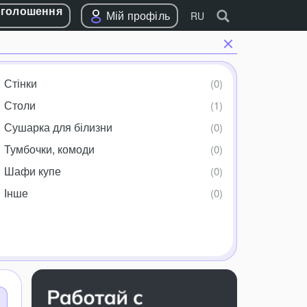
оголошення
Мій профіль
RU
Стінки
Столи
Сушарка для білизни
Тумбочки, комоди
Шафи купе
Інше