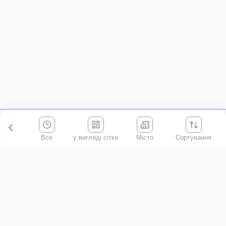
Все
Місто
Сортування
Київська область
АР Крим
Івано-Франківська область
Вінницька область
Волинська область