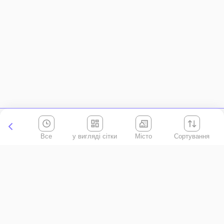
Все
Місто
Сортування
Київська область
АР Крим
Івано-Франківська область
Вінницька область
Волинська область