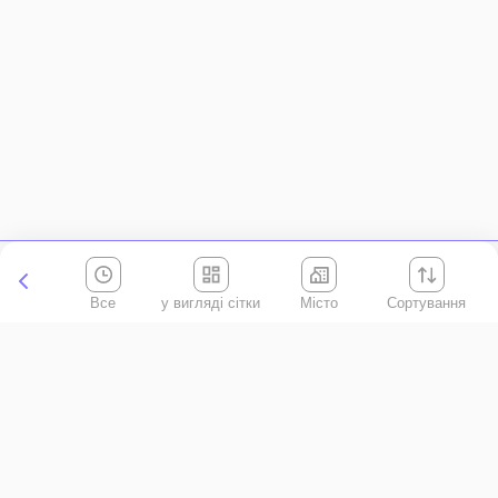
Все
Місто
Сортування
Київська область
АР Крим
Івано-Франківська область
Вінницька область
Волинська область