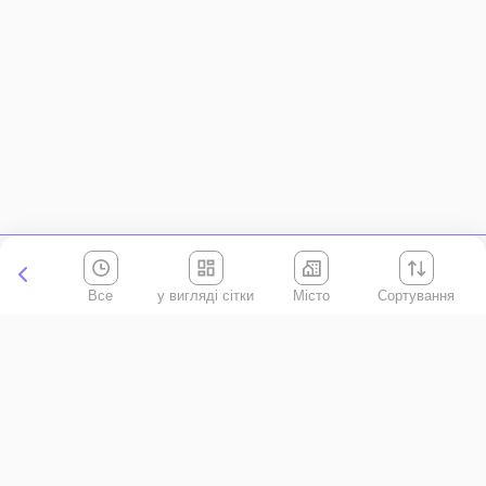
Все
Місто
Сортування
Київська область
АР Крим
Івано-Франківська область
Вінницька область
Волинська область