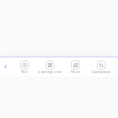
Все
Місто
Сортування
Київська область
АР Крим
Івано-Франківська область
Вінницька область
Волинська область