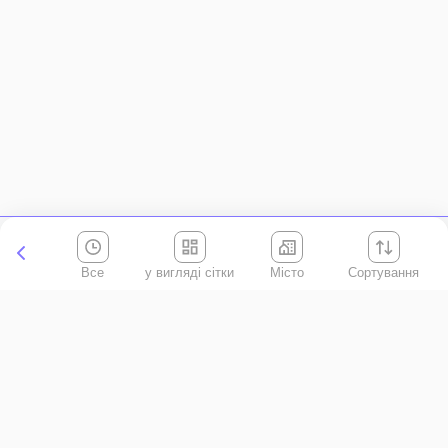
Все
Місто
Сортування
Київська область
АР Крим
Івано-Франківська область
Вінницька область
Волинська область