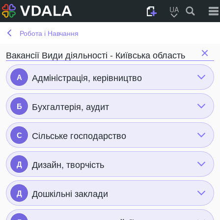
UA
Робота і Навчання
Вакансії Види діяльності - Київська область
Адмiнiстрацiя, керівництво
А
Бухгалтерія, аудит
Б
Сільське господарство
С
Дизайн, творчість
Д
Дошкільні заклади
Д