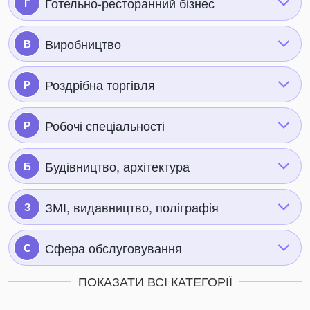
Готельно-ресторанний бізнес
Г
Виробництво
В
Роздрібна торгівля
Р
Робочі спеціальності
Р
Будівництво, архітектура
Б
ЗМІ, видавництво, поліграфія
З
Сфера обслуговування
С
ПОКАЗАТИ ВСІ КАТЕГОРІЇ