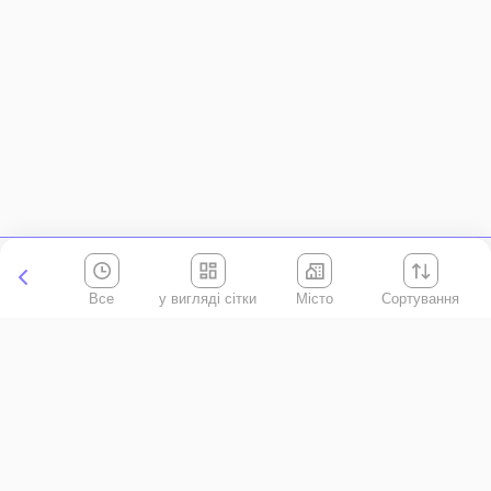
Все
Місто
Сортування
Київська область
АР Крим
Івано-Франківська область
Вінницька область
Волинська область