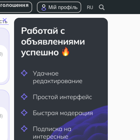
оголошення
Мій профіль
RU
сть