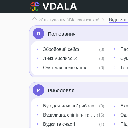
Відпочи
Спілкування
Відпочинок,
хобі
Полювання
П
Збройовий сейф
Пас
Лижі мисливські
Сум
Одяг для полювання
Теп
Риболовля
Р
Бур для зимової риболовлі
Ехо
Вудилища, спінінги та котушки
Одя
Вудки та снасті
Під