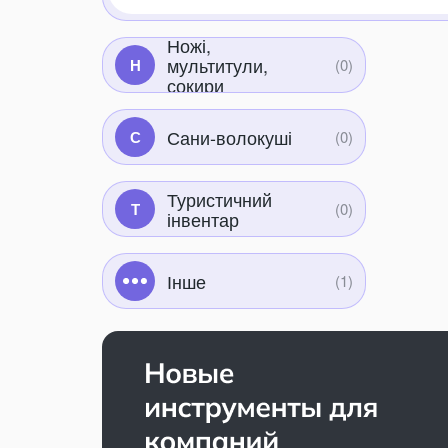
Ножі,
мультитули,
Н
сокири
Сани-волокуші
С
Туристичний
Т
інвентар
Інше