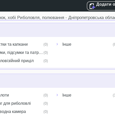
Додати 
нок, хобі Риболовля, полювання - Дніпропетровська обла
тки та капкани
Інше
ки, підсумки та патронташі
ловізійний приціл
лоти
Інше
г для риболовлі
водна камера