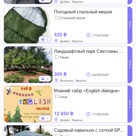
7
Дніпро, Україна
Походный спальный мешок
Спальний мішок
420 ₴
17/02/2026
2
Дніпро, Україна
Ландшафтный парк Светланы Кульбашной
Пікнік
300 ₴
20/09/2025
3
Военное, Україна
Мовний табір «English dialogue»
Інше
12 850 ₴
17/09/2025
1
Дніпро, Україна
Садовый павильон с сеткой SP-002 RA-7703 Ranger для пикника